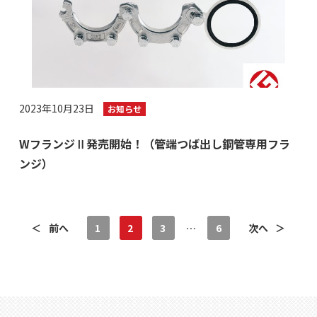
2023年10月23日
お知らせ
WフランジⅡ発売開始！（管端つば出し鋼管専用フラ
ンジ）
＜
前へ
1
2
3
…
6
次へ
＞