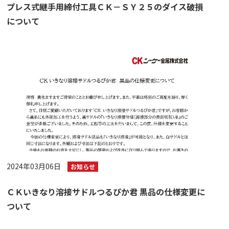
プレス式継手用締付工具ＣＫ－ＳＹ２５のダイス破損
について
2024年03月06日
お知らせ
ＣＫいきなり溶接サドルつるぴか君 黒品の仕様変更に
ついて