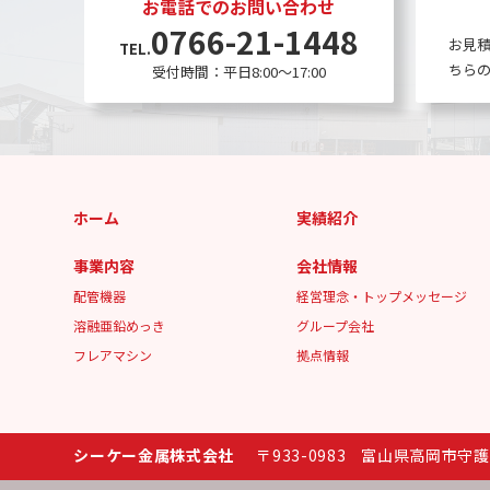
お電話でのお問い合わせ
0766-21-1448
お見
TEL.
ちら
受付時間：平日8:00〜17:00
ホーム
実績紹介
事業内容
会社情報
配管機器
経営理念・トップメッセージ
溶融亜鉛めっき
グループ会社
フレアマシン
拠点情報
シーケー金属株式会社
〒933-0983
富山県高岡市守護町