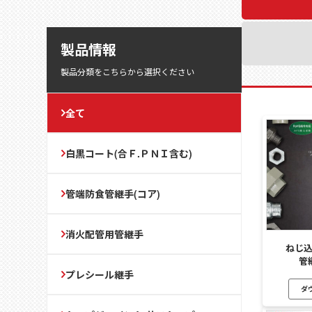
製品情報
製品分類をこちらから選択ください
全て
白黒コート(合Ｆ.ＰＮＩ含む)
管端防食管継手(コア)
消火配管用管継手
ねじ
管
プレシール継手
ダ