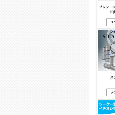
プレシール2
ド
ダ
ス
ダ