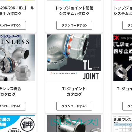
0K(20K･HBゴール
トップジョイント配管
トップジ
)継手カタログ
システムカタログ
システム
ウンロードする
ダウンロードする
ダ
テンレス総合
TLジョイント
TLジョ
カタログ
カタログ
ウンロードする
ダウンロードする
ダ