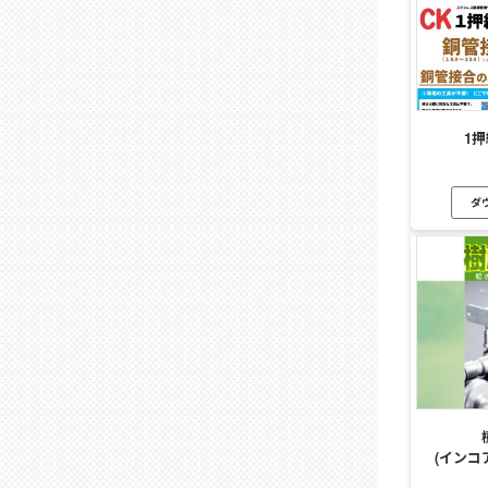
1
ダ
(インコ