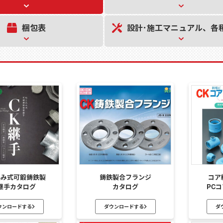
設計･施工
マニュアル、
各
梱包表
込み式可鍛鋳鉄製
鋳鉄製合フランジ
コア
継手カタログ
カタログ
PC
ウンロードする
ダウンロードする
ダ