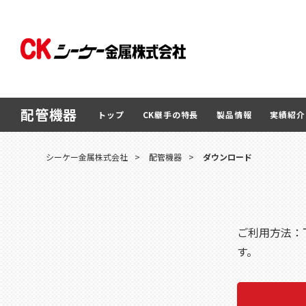
配管機器
トップ
CK継手の特長
製品情報
実績紹介
シーケー金属株式会社
>
配管機器
>
ダウンロード
ご利用方法：
す。