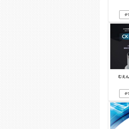
ダ
むえ
ダ