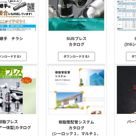
押継手 チラシ
SUSプレス
カタログ
(31
ウンロードする
ダウンロードする
ダ
樹脂プレス
パー
樹脂管配管システム
ア一体型)カタログ
カタログ
(シーロック１、マルチ１、