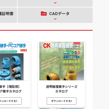
CAD
データ
種証明書
継手【埋設用】
透明被覆継手シリーズ
コア継手カタログ
カタログ
ウンロードする
ダウンロードする