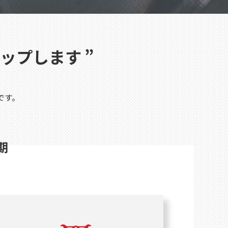
ップします
”
です。
期