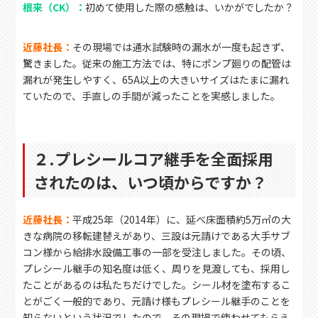
根来（CK）：
初めて使用した際の感触は、いかがでしたか？
近藤社長：
その現場では通水試験時の漏水が一度も起きず、
驚きました。従来の施工方法では、特にポンプ廻りの配管は
漏れが発生しやすく、65A以上の大きいサイズはたまに漏れ
ていたので、手直しの手間が減ったことを実感しました。
２.プレシールコア継手を全面採用
されたのは、いつ頃からですか？
近藤社長：
平成25年（2014年）に、延べ床面積約5万㎡の大
きな病院の移転建替えがあり、三設は元請けである大手サブ
コン様から給排水設備工事の一部を受注しました。その頃、
プレシール継手の知名度は低く、周りを見渡しても、採用し
たことがあるのは私たちだけでした。シール材を塗布するこ
とがごく一般的であり、元請け様もプレシール継手のことを
知らないという状況でしたので、その現場で使わせてもらえ