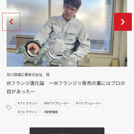
及川設備工業株式会社 様
Wフランジ進化論 ～WフランジⅡ発売の裏にはプロの
目があった～
#フレアマシン
#IHパイプヒーター
#パイプシェーバー
#フレアマシン
#配管機器