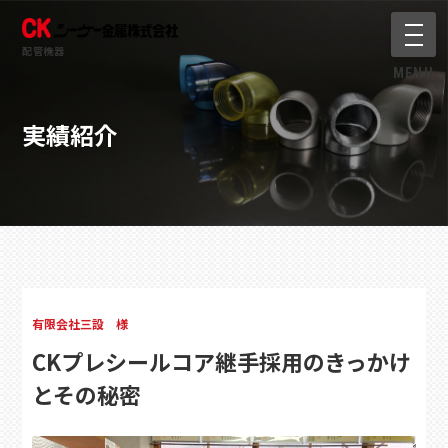
メニ
配管機器
MENU
実績紹介
有限会社三設 様
CKプレシールコア継手採用のきっかけ
とその秘密
公開日：
2021.10.07
更新日：
2022.04.26