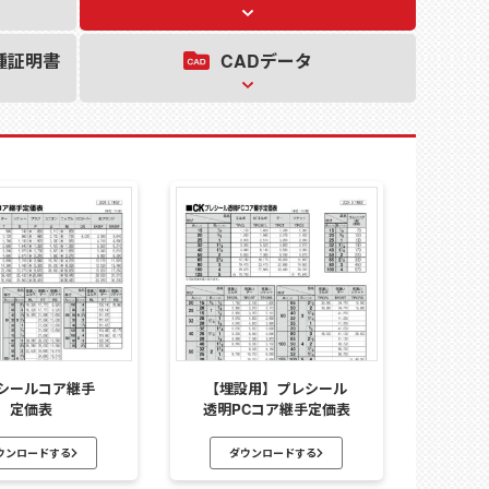
CAD
データ
種証明書
シールコア継手
【埋設用】プレシール
定価表
透明PCコア継手定価表
ウンロードする
ダウンロードする