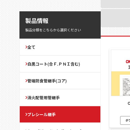
製品情報
製品分類をこちらから選択ください
全て
白黒コート(合Ｆ.ＰＮＩ含む)
管端防食管継手(コア)
消火配管用管継手
プレシール継手
ダ