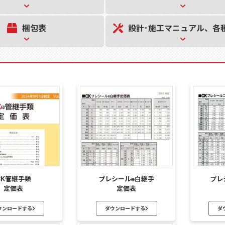
設計･施工
マニュアル、
各
梱包表
CK管継手類
プレシールe白継手
プレ
定価表
定価表
ウンロードする
ダウンロードする
ダ