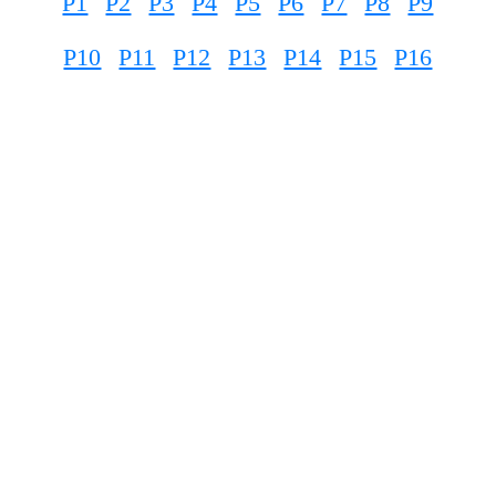
P1
P2
P3
P4
P5
P6
P7
P8
P9
P10
P11
P12
P13
P14
P15
P16