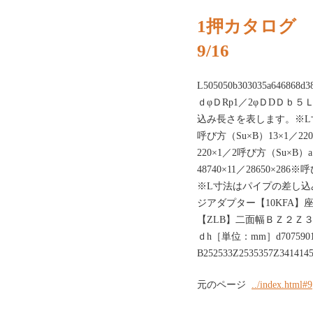
1押カタログ
9/16
L505050b303035a646868d3
ｄφＤRp1／2φＤDＤｂ
込み長さを表します。※
呼び方（Su×B）13×1／220
220×1／2呼び方（Su×B）a13
48740×11／28650×
※L寸法はパイプの差し込み長
ジアダプター【10KFA】
【ZLB】二面幅ＢＺ２Ｚ３Z1
ｄh［単位：mm］d707590
B252533Z2535357Z34141
元のページ
../index.html#9