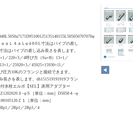
848L5050a7171D95100125135140155L505050707070φ
５ＬａａＬ４ａＬφｄ8※L寸法はパイプの差し
L寸法はパイプの差し込み長さを表します。
×1／220×3／4呼び方（Su×B）13×1／
×1／25920×3／45925×15930×11／
286※呼び圧力10Kのフランジと接続できます。
さを表します。dh151519191919フラン
座付水栓エルボ【SEL】床用アダプター
202020３−φ５［単位：mm］D5058４−φ
100105120Ｚ１［単位：mm］
45Rp1／2Rp1／2Rp3／4