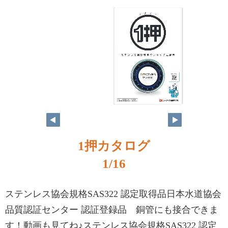
1押カタログ
1/16
ステンレス協会規格SAS322 認定取得品日本水道協会
品質認証センター 認証登録品 銅管にも接合できま
す！動画も見てね♪ステンレス協会規格SAS322 認定