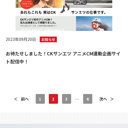
2023年09月20日
お知らせ
お待たせしました！CKサンエツ アニメCM連動企画サイ
ト配信中！
＜
前へ
1
2
3
…
6
次へ
＞