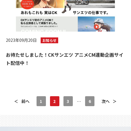
2023年09月20日
お知らせ
お待たせしました！CKサンエツ アニメCM連動企画サイ
ト配信中！
＜
前へ
1
2
3
…
6
次へ
＞