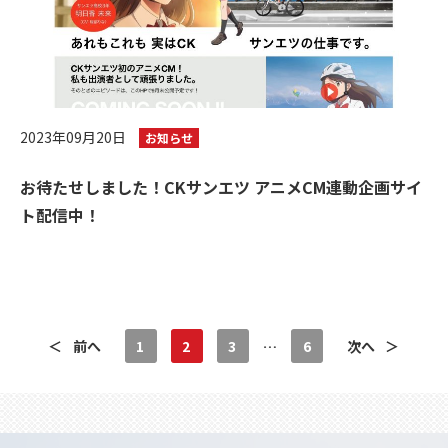
2023年09月20日
お知らせ
お待たせしました！CKサンエツ アニメCM連動企画サイ
ト配信中！
＜
前へ
1
2
3
…
6
次へ
＞