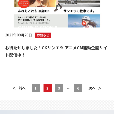
2023年09月20日
お知らせ
お待たせしました！CKサンエツ アニメCM連動企画サイ
ト配信中！
＜
前へ
1
2
3
…
6
次へ
＞